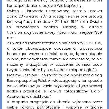
samego dnia Niemcy podpisały zawieszenie broni
kończące działania bojowe Wielkiej Wojny.
Święto 11 listopada ustanowione zostało ustawą
z dnia 23 kwietnia 1937, a następnie zniesione ustawą
Krajowej Rady Narodowej 22 lipca 1945 roku. Święto
to przywrócono dopiero ustawą w okresie
transformacji systemowej, która miała miejsce 1989
roku.
Z uwagi na rozprzestrzenianie się choroby COVID-19,
a także obowiązujące obostrzenia, uroczystości
honorujące ważną dla Polski datę będą przebiegały
w innej, niż dotychczas, formie. Nie oznacza to, że nie
możemy włączyć się w uczczenie pamięci osób
i wydarzenia, jakim było odzyskanie niepodległości.
Prosimy uczniów i ich rodziców do wywieszenia flag
Rzeczypospolitej Polskiej, włączając się w ten sposób
we wspólne świętowanie. Wykonajcie zdjęcie Waszej
fladze i prześlijcie je konkurs fotograficzny "Biało-
Czerwona w obiektywie”.
11 listopada przypnijcie do ubrania wykonane przez
siebie kokardy patriotyczne i wspólnie w gronie