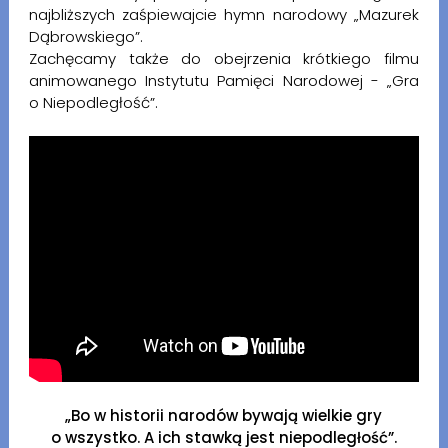
najbliższych zaśpiewajcie hymn narodowy „Mazurek
Dąbrowskiego”.
Zachęcamy także do obejrzenia krótkiego filmu
animowanego Instytutu Pamięci Narodowej - „Gra
o Niepodległość”.
„Bo w historii narodów bywają wielkie gry
o wszystko. A ich stawką jest niepodległość”.