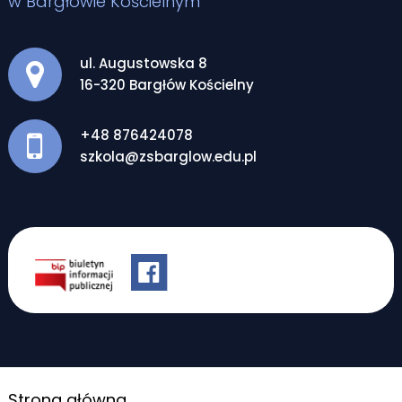
w Bargłowie Kościelnym
Adres pocztowy:
ul. Augustowska 8
16-320 Bargłów Kościelny
+48 876424078
szkola@zsbarglow.edu.pl
Strona główna