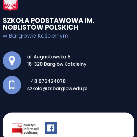
SZKOŁA PODSTAWOWA IM.
NOBLISTÓW POLSKICH
w Bargłowie Kościelnym
Adres pocztowy:
ul. Augustowska 8
16-320 Bargłów Kościelny
+48 876424078
szkola@zsbarglow.edu.pl