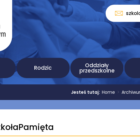
szkol
Oddziały
Rodzic
przedszkolne
Jesteś tutaj:
Home
>
Archiw
kołaPamięta