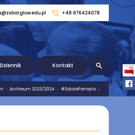
a@zsbarglow.edu.pl
+48 876424078
Dziennik
Kontakt
um
>
Archiwum 2023/2024
>
#SzkołaPamięta ...