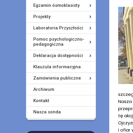
Egzamin ósmoklasisty
Projekty
Laboratoria Przyszłości
Pomoc psychologiczno-
pedagogiczna
Deklaracja dostępności
Klauzula informacyjna
Zamówienia publiczne
Archiwum
szczeg
Kontakt
Nasza 
przepr
Nasza sonda
tę akc
Ojczyz
i ofia