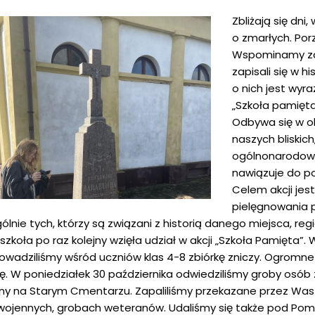
Zbliżają się dn
o zmarłych. Por
Wspominamy zaró
zapisali się w h
o nich jest wyr
„Szkoła pamięta”
Odbywa się w o
naszych bliskich, 
ogólnonarodowej
nawiązuje do pol
Celem akcji jes
pielęgnowania p
ólnie tych, którzy są związani z historią danego miejsca, reg
szkoła po raz kolejny wzięła udział w akcji „Szkoła Pamięta”.
owadziliśmy wśród uczniów klas 4-8 zbiórkę zniczy. Ogromne 
ję. W poniedziałek 30 października odwiedziliśmy groby osób 
ny na Starym Cmentarzu. Zapaliliśmy przekazane przez Was 
r wojennych, grobach weteranów. Udaliśmy się także pod Pom