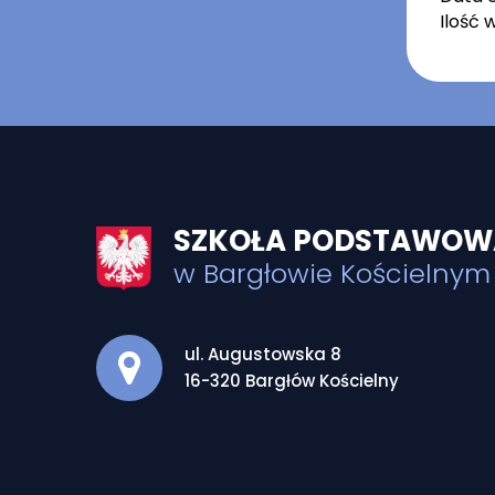
Ilość 
SZKOŁA PODSTAWOWA
w Bargłowie Kościelnym
Adres pocztowy:
ul. Augustowska 8
16-320 Bargłów Kościelny