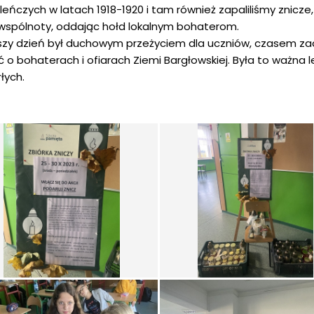
eńczych w latach 1918-1920 i tam również zapaliliśmy znicz
wspólnoty, oddając hołd lokalnym bohaterom.
jszy dzień był duchowym przeżyciem dla uczniów, czasem zadu
 o bohaterach i ofiarach Ziemi Bargłowskiej. Była to ważna 
łych.