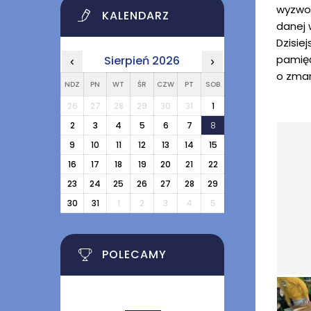
wyzwol
KALENDARZ
danej 
Dzisie
pamięć
Sierpień 2026
‹
›
o zmar
NDZ
PN
WT
ŚR
CZW
PT
SOB
26
27
28
29
30
31
1
2
3
4
5
6
7
8
9
10
11
12
13
14
15
16
17
18
19
20
21
22
23
24
25
26
27
28
29
30
31
1
2
3
4
5
POLECAMY