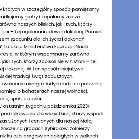
i, w których w szczególny sposób pamiętamy
ządkujemy groby i zapalamy znicze.
wno naszych bliskich, jak i tych, którzy
istorii – tej ogólnonarodowej i lokalnej. Pamięć
azem szacunku dla ich życia i dokonań.
 to akcja Ministerstwa Edukacji i Nauki.
kresie, w którym wspominamy zarówno
jak i tych, którzy zapisali się w historii – tej
 i lokalnej. W ten sposób inicjatywa
skiej tradycji świąt zadusznych.
t zwrócenie uwagi młodych ludzi na potrzebę
amięci o bohaterach naszej wolności,
ionu, społeczności.
 W ostatnim tygodniu października 2023r.
podziękowania dla wszystkich, którzy wsparli
zasłużonych i cenionych dla naszej Małej
znicze na grobach Sybiraków, żołnierzy
nik ku czci bargłowian poległych w walkach