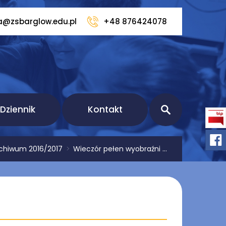
a@zsbarglow.edu.pl
+48 876424078
Dziennik
Kontakt
chiwum 2016/2017
>
Wieczór pełen wyobraźni ...