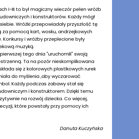
ach I-III to był magiczny wieczór pełen wróżb
udowniczych i konstruktorów. Każdy mógł
 siebie. Wróżki przepowiadały przyszłość tę
eką za pomocą kart, wosku, andrzejkowych
. Konkursy i wróżby przeplecione były
tekową muzyką.
 pierwszej tego dnia "uruchomili" swoją
estrzenną. Ta na pozór nieskomplikowana
składa się z kolorowych plastikowych rurek
łaniała do myślenia ,aby wyczarować
bol. Każdy podczas zabawy stał się
udowniczym i konstruktorem. Dzięki temu
ytywnie na rozwój dziecka. Co więcej,
ecyzji, które powstały przy pomocy ich
Danuta Kuczyńska