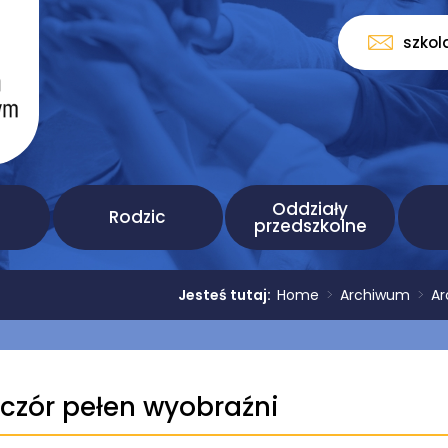
szkol
Oddziały
Rodzic
przedszkolne
Jesteś tutaj:
Home
>
Archiwum
>
Ar
czór pełen wyobraźni