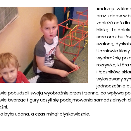
Andrzejki w klas
oraz zabaw w b
znaleźć coś dla
bliską i tę dal
serc oraz butów
szaloną, dysko
Uczniowie klasy
wyobraźnię prz
rozrywka, która 
i łączników, sk
wylosowany sym
jednocześnie b
wie pobudzali swoją wyobraźnię przestrzenną, co wpływa poz
wie tworząc figury uczyli się podejmowania samodzielnych d
źni.
 była udana, a czas minął błyskawicznie.