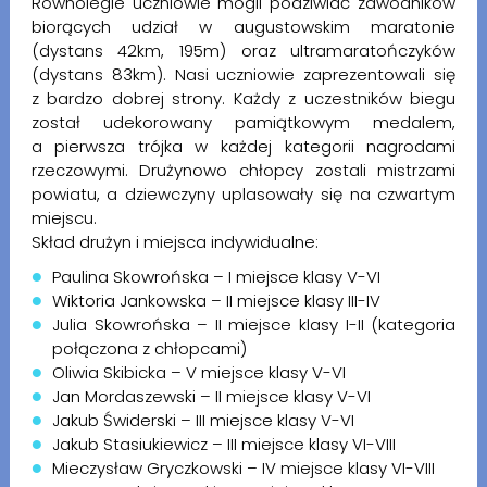
Równolegle uczniowie mogli podziwiać zawodników
biorących udział w augustowskim maratonie
(dystans 42km, 195m) oraz ultramaratończyków
(dystans 83km). Nasi uczniowie zaprezentowali się
z bardzo dobrej strony. Każdy z uczestników biegu
został udekorowany pamiątkowym medalem,
a pierwsza trójka w każdej kategorii nagrodami
rzeczowymi. Drużynowo chłopcy zostali mistrzami
powiatu, a dziewczyny uplasowały się na czwartym
miejscu.
Skład drużyn i miejsca indywidualne:
Paulina Skowrońska – I miejsce klasy V-VI
Wiktoria Jankowska – II miejsce klasy III-IV
Julia Skowrońska – II miejsce klasy I-II (kategoria
połączona z chłopcami)
Oliwia Skibicka – V miejsce klasy V-VI
Jan Mordaszewski – II miejsce klasy V-VI
Jakub Świderski – III miejsce klasy V-VI
Jakub Stasiukiewicz – III miejsce klasy VI-VIII
Mieczysław Gryczkowski – IV miejsce klasy VI-VIII