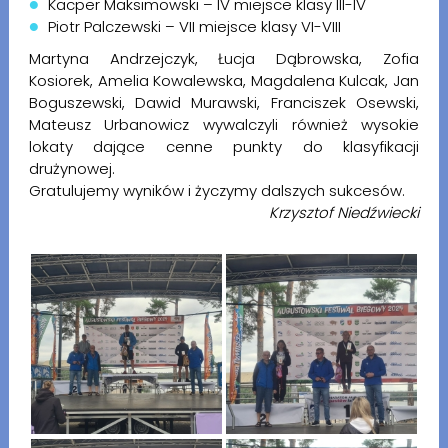
Kacper Maksimowski – IV miejsce klasy III-IV
Piotr Palczewski – VII miejsce klasy VI-VIII
Martyna Andrzejczyk, Łucja Dąbrowska, Zofia
Kosiorek, Amelia Kowalewska, Magdalena Kulcak, Jan
Boguszewski, Dawid Murawski, Franciszek Osewski,
Mateusz Urbanowicz wywalczyli również wysokie
lokaty dające cenne punkty do klasyfikacji
drużynowej.
Gratulujemy wyników i życzymy dalszych sukcesów.
Krzysztof Niedźwiecki