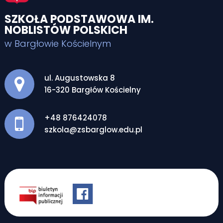
SZKOŁA PODSTAWOWA IM.
NOBLISTÓW POLSKICH
w Bargłowie Kościelnym
Adres pocztowy:
ul. Augustowska 8
16-320 Bargłów Kościelny
+48 876424078
szkola@zsbarglow.edu.pl