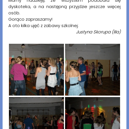
Mamy nadzieję, że wszystkim podobała się
dyskoteka, a na następną przyjdzie jeszcze więcej
osób.
Gorąco zapraszamy!
A oto kilka ujęć z zabawy szkolnej:
Justyna Skorupa (IIIa)