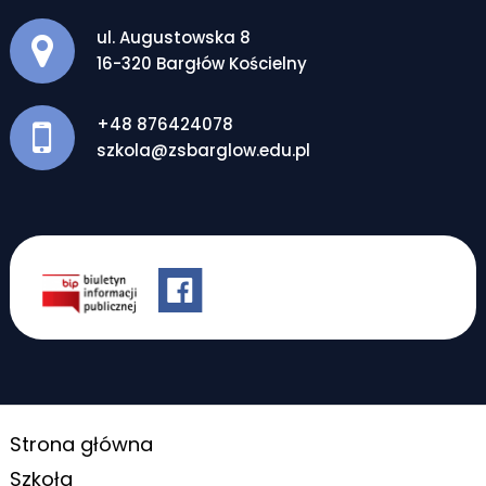
Adres pocztowy:
ul. Augustowska 8
16-320 Bargłów Kościelny
+48 876424078
szkola@zsbarglow.edu.pl
Strona główna
Szkoła