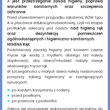
A
jest przestrzeganie zasad higieny, poprawa
warunków sanitarnych oraz szczepienia
ochronne.
Przed stwierdzeniem przypadku zakażenia WZW typu
A w placówce edukacyjnooświatowej, czyli na etapie
profilaktyki zalecany jest nadzór
nad higieną rąk
oraz dezynfekcją pomieszczeń
ogólnodostępnych i higieniczno-sanitarnych.
HIGIENA RĄK:
Podstawową zasadą higieny jest bowiem częste
mycie rąk wodą z mydłem, dlatego też należy
dopilnować, aby dzieci/młodzież nabyły nawyk
właściwego mycia rąk.
W szczególności u małych dzieci należy nadzorować
powyższy zabieg higieniczny w następujących
sytuacjach:
po każdym korzystaniu z toalety,
przed posiłkami,
po powrocie z podwórka.
Zaleca się stosowanie jednorazowych ręczników do