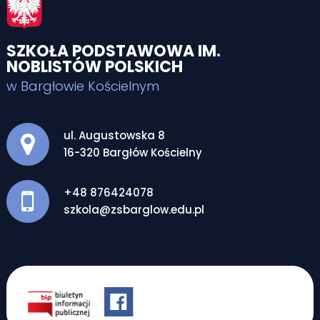
SZKOŁA PODSTAWOWA IM.
NOBLISTÓW POLSKICH
w Bargłowie Kościelnym
Adres pocztowy:
ul. Augustowska 8
16-320 Bargłów Kościelny
+48 876424078
szkola@zsbarglow.edu.pl