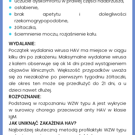
uczucie dyskomfortu w prawej części nadbrzusza,
osłabienie,
brak apetytu i dolegliwości
rzekomogrypopodobne,
żółtaczka,
ściemnienie moczu, rozjaśnienie kału.
WYDALANIE:
Początek wydalania wirusa HAV ma miejsce w ciągu
kilku dni po zakażeniu. Maksymalne wydalanie wirusa
z kałem obserwuje się ok 14 dni przed wystąpieniem
objawów klinicznych. Większość przypadków uważa
się za niezakaźne po pierwszym tygodniu żółtaczki,
ale okres ten może się przedłużyć do 21 dni, a u
dzieci nawet dłużej.
ROZPOZNANIE:
Podstawą w rozpoznaniu WZW typu A jest wykrycie
w surowicy chorego przeciwciał anty HAV w klasie
IgM.
JAK UNIKNĄĆ ZAKAŻENIA HAV?
Najbardziej skuteczną metodą profilaktyki WZW typu