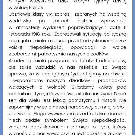
o tych wszystkich, dzięki którym żyjemy dzisiaj
w wolnej Polsce.
Uczniowie klasy VIA zaprosili zebranych na wspólną
wędrówkę po kartach historii, wprowadzili
w atmosferę wydarzeń poprzedzających datę 11
listopada 1918 roku. Zobrazowali sytuację polityczną
kraju, jaka miała miejsce przed odzyskaniem przez
Polskę niepodległości, opowiadali o walce
z zaborcami, patriotyzmie naszych przodków.
Akademia miała przypomnieć tamte trudne czasy,
ale także wzbudzić w nas refleksje. To Święto
sprawia, że w zabieganym życiu stajemy na chwilkę
i wspominamy naszych dziadków i pradziadków
walczących o wolność. Składamy kwiaty pod
pomnikami tych, którzy poświęcili dla nas życie. Dzień
ten dla wielu jest lekcją patriotyzmu i historii. Nie
zapomnijmy więc o naszej narodowej, dumnej biało-
czerwonej. Flaga wywieszona przed każdym domem
niech będzie symbolem Święta Niepodległości,
znakiem podziękowania i pamięci o tych, którzy
wolność dla nas wywalczyli, a jednocześnie znakiem