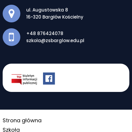
Adres pocztowy:
ul. Augustowska 8
16-320 Bargłów Kościelny
+48 876424078
szkola@zsbarglow.edu.pl
Strona główna
Szkoła