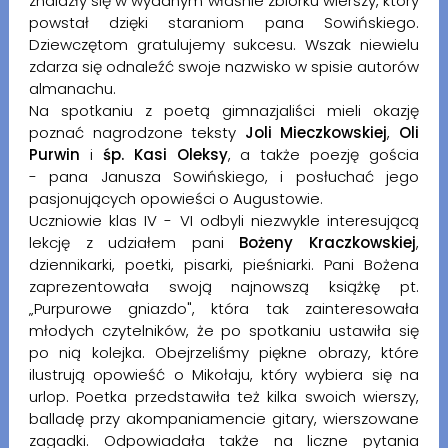
znalazły się w wydanym właśnie zbiorku wierszy, który
powstał dzięki staraniom pana Sowińskiego.
Dziewczętom gratulujemy sukcesu. Wszak niewielu
zdarza się odnaleźć swoje nazwisko w spisie autorów
almanachu.
Na spotkaniu z poetą gimnazjaliści mieli okazję
poznać nagrodzone teksty
Joli Mieczkowskiej
,
Oli
Purwin
i
śp. Kasi Oleksy
, a także poezję gościa
- pana Janusza Sowińskiego, i posłuchać jego
pasjonujących opowieści o Augustowie.
Uczniowie klas IV - VI odbyli niezwykle interesującą
lekcję z udziałem pani
Bożeny Kraczkowskiej
,
dziennikarki, poetki, pisarki, pieśniarki. Pani Bożena
zaprezentowała swoją najnowszą książkę pt.
„Purpurowe gniazdo", która tak zainteresowała
młodych czytelników, że po spotkaniu ustawiła się
po nią kolejka. Obejrzeliśmy piękne obrazy, które
ilustrują opowieść o Mikołaju, który wybiera się na
urlop. Poetka przedstawiła też kilka swoich wierszy,
balladę przy akompaniamencie gitary, wierszowane
zagadki. Odpowiadała także na liczne pytania