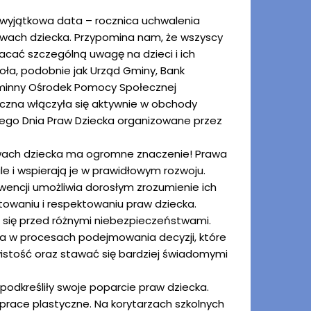
 wyjątkowa data – rocznica uchwalenia
awach dziecka. Przypomina nam, że wszyscy
cać szczególną uwagę na dzieci i ich
oła, podobnie jak Urząd Gminy, Bank
Gminny Ośrodek Pomocy Społecznej
bliczna włączyła się aktywnie w obchody
go Dnia Praw Dziecka organizowane przez
wach dziecka ma ogromne znaczenie! Prawa
ale i wspierają je w prawidłowym rozwoju.
encji umożliwia dorosłym zrozumienie ich
towaniu i respektowaniu praw dziecka.
ć się przed różnymi niebezpieczeństwami.
ia w procesach podejmowania decyzji, które
istość oraz stawać się bardziej świadomymi
dkreśliły swoje poparcie praw dziecka.
 prace plastyczne. Na korytarzach szkolnych