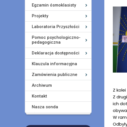
Egzamin ósmoklasisty
Projekty
Laboratoria Przyszłości
Pomoc psychologiczno-
pedagogiczna
Deklaracja dostępności
Klauzula informacyjna
Zamówienia publiczne
Archiwum
Z kole
Kontakt
Z drug
ich do
Nasza sonda
obywat
W rama
Odbyły