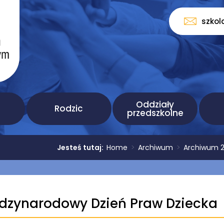
szkol
Oddziały
Rodzic
przedszkolne
Jesteś tutaj:
Home
>
Archiwum
>
Archiwum 
dzynarodowy Dzień Praw Dziecka