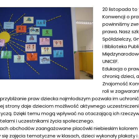
20 listopada to
Konwencji o pr
powinniśmy zwra
prawa. Nasz szk
Spółdzielczy, 
i Biblioteka Pu
Międzynarodowe
UNICEF.
Edukacja o pra
chronią dzieci, 
Znajomość Konw
roli w zagwaran
i przybliżanie praw dziecka najmłodszym pozwala im uchroni
iej strony daje dzieciom możliwość aktywnego uczestniczen
tyczą. Dzięki temu mogą wpływać na otaczającą ich rzeczyw
elami i uczestnikami życia społecznego.
ch obchodów zaangażowane placówki niebieskim kolorem po
 się zajęcia tematyczne w klasach, dzieci wykonały plakaty i