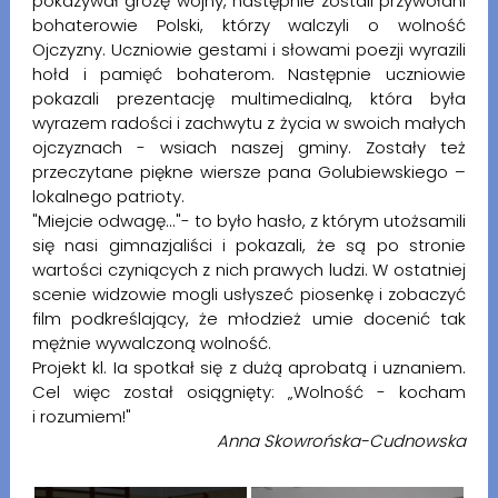
pokazywał grozę wojny, następnie zostali przywołani
bohaterowie Polski, którzy walczyli o wolność
Ojczyzny. Uczniowie gestami i słowami poezji wyrazili
hołd i pamięć bohaterom. Następnie uczniowie
pokazali prezentację multimedialną, która była
wyrazem radości i zachwytu z życia w swoich małych
ojczyznach - wsiach naszej gminy. Zostały też
przeczytane piękne wiersze pana Golubiewskiego –
lokalnego patrioty.
"Miejcie odwagę..."- to było hasło, z którym utożsamili
się nasi gimnazjaliści i pokazali, że są po stronie
wartości czyniących z nich prawych ludzi. W ostatniej
scenie widzowie mogli usłyszeć piosenkę i zobaczyć
film podkreślający, że młodzież umie docenić tak
mężnie wywalczoną wolność.
Projekt kl. Ia spotkał się z dużą aprobatą i uznaniem.
Cel więc został osiągnięty: „Wolność - kocham
i rozumiem!"
Anna Skowrońska-Cudnowska