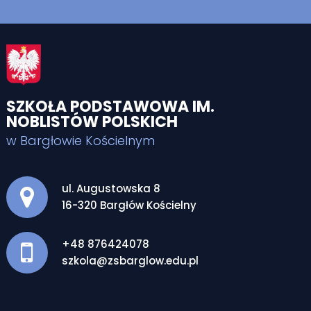
SZKOŁA PODSTAWOWA IM.
NOBLISTÓW POLSKICH
w Bargłowie Kościelnym
Adres pocztowy:
ul. Augustowska 8
16-320 Bargłów Kościelny
+48 876424078
szkola@zsbarglow.edu.pl