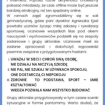
i Internetu. Poprzez różne aktywności chcieliśmy
pokazać młodzieży, że czas offline może być jeszcze
bardziej atrakcyjny, niż ten spędzany online.
W ramach zajęć zgromadziliśmy się w sali
gimnastycznej, gdzie pani dyrektor Agnieszka Ejzel
powitała uczniów życząc miłej zabawy i rywalizacji
sportowej. Uczniowie wszystkich klas pod okiem
nauczycieli i wychowawców podzielili się na zespoły
zadaniowe i grupy aktorskie. Uczniowie mieli za
zadanie opracować i dokończyć wypowiedzi
pisemne związane z przygotowanymi hasłami:
UWAŻAJ W SIECI I CHROŃ SWĄ OSOBĘ,
NIE DZIAŁAJ NA NICZYJĄ SZKODĘ
NIE PAL, NIE SZUKAJ W UŻYWKACH SPOKOJU,
ONE DOSTARCZĄ CI NIEPOKOJU
ZDROWIE TO PODSTAWA, SPORT – UMIE
KSZTAŁTOWAĆ
WIEDZA POZWALA NAM WSZYSTKO BUDOWAĆ
Grupy aktorskie przygotowywały w tym czasie scenki
sytuacyjne w formie pantomimy. Warto dodać, że