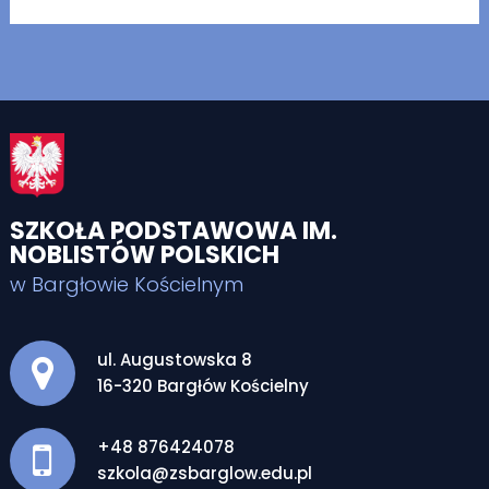
SZKOŁA PODSTAWOWA IM.
NOBLISTÓW POLSKICH
w Bargłowie Kościelnym
Adres pocztowy:
ul. Augustowska 8
16-320 Bargłów Kościelny
+48 876424078
szkola@zsbarglow.edu.pl