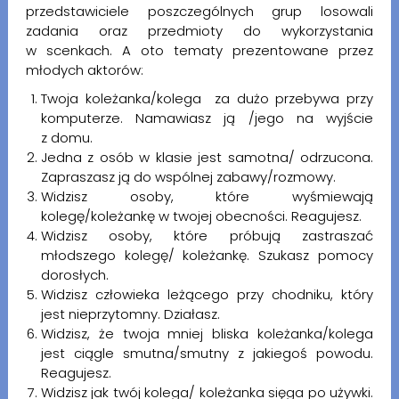
przedstawiciele poszczególnych grup losowali
zadania oraz przedmioty do wykorzystania
w scenkach. A oto tematy prezentowane przez
młodych aktorów:
Twoja koleżanka/kolega za dużo przebywa przy
komputerze. Namawiasz ją /jego na wyjście
z domu.
Jedna z osób w klasie jest samotna/ odrzucona.
Zapraszasz ją do wspólnej zabawy/rozmowy.
Widzisz osoby, które wyśmiewają
kolegę/koleżankę w twojej obecności. Reagujesz.
Widzisz osoby, które próbują zastraszać
młodszego kolegę/ koleżankę. Szukasz pomocy
dorosłych.
Widzisz człowieka leżącego przy chodniku, który
jest nieprzytomny. Działasz.
Widzisz, że twoja mniej bliska koleżanka/kolega
jest ciągle smutna/smutny z jakiegoś powodu.
Reagujesz.
Widzisz jak twój kolega/ koleżanka sięga po używki.