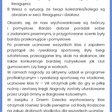
Reagujesz.
Wiesz o sytuacji, że twoja koleżanka/kolega są
obrażani w sieci. Reagujesz i działasz.
Okazało się, że nasi wychowankowie są twórczy
i pomysłowi. Bardzo dobrze poradzili sobie
z zadaniami pisemnymi, a przygotowane scenki były
bardzo przekonujące i pomysłowe.
Po przerwie uczniowie wszystkich klas z zapałem
przystąpili do rywalizacji sportowej. Były biegi
sztafetowe, przeciąganie liny, skoki na skakance, ale
także konkurencje bardziej rozrywkowe jak rzut
gumowcem czy biegi w workach.
W ramach nagrody za aktywny udział w programie
profilaktycznym i rywalizacji sportowej na stadionie,
uczniowie klas IV – VIII otrzymali piłki do gry w piłkę
nożną i zestawy kręgli. Nagrody zostały ufundowane
przez Urząd Gminy w Bargłowie Kościelnym.
W związku z Dniem Dziecka wychowawcy klas
otrzymali również środki pieniężne od Rady Rodziców
na zakup drobnych słodkości dla wszystkich uczniów.