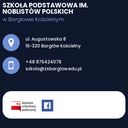
SZKOŁA PODSTAWOWA IM.
NOBLISTÓW POLSKICH
w Bargłowie Kościelnym
Adres pocztowy:
ul. Augustowska 8
16-320 Bargłów Kościelny
+48 876424078
szkola@zsbarglow.edu.pl