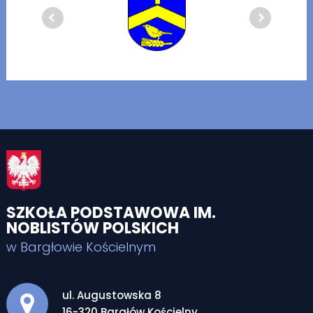
SZKOŁA PODSTAWOWA IM.
NOBLISTÓW POLSKICH
w Bargłowie Kościelnym
Adres pocztowy:
ul. Augustowska 8
16-320 Bargłów Kościelny