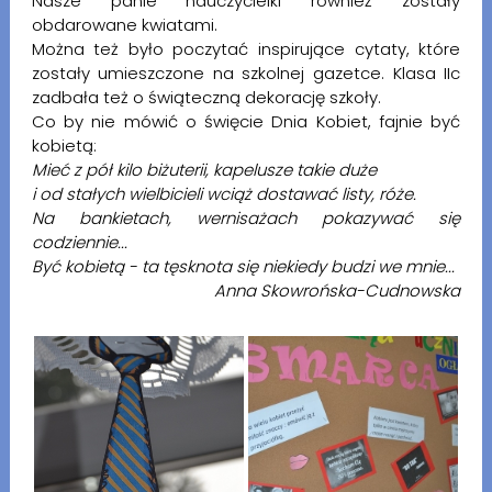
Nasze panie nauczycielki również zostały
obdarowane kwiatami.
Można też było poczytać inspirujące cytaty, które
zostały umieszczone na szkolnej gazetce. Klasa IIc
zadbała też o świąteczną dekorację szkoły.
Co by nie mówić o święcie Dnia Kobiet, fajnie być
kobietą:
Mieć z pół kilo biżuterii, kapelusze takie duże
i od stałych wielbicieli wciąż dostawać listy, róże.
Na bankietach, wernisażach pokazywać się
codziennie...
Być kobietą - ta tęsknota się niekiedy budzi we mnie...
Anna Skowrońska-Cudnowska