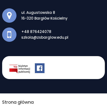
Adres pocztowy:
ul. Augustowska 8
16-320 Bargłów Kościelny
+48 876424078
szkola@zsbarglow.edu.pl
Strona główna