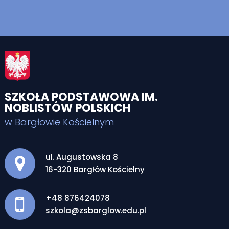
SZKOŁA PODSTAWOWA IM.
NOBLISTÓW POLSKICH
w Bargłowie Kościelnym
Adres pocztowy:
ul. Augustowska 8
16-320 Bargłów Kościelny
+48 876424078
szkola@zsbarglow.edu.pl