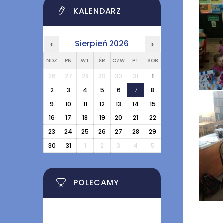
KALENDARZ
Sierpień 2026
‹
›
NDZ
PN
WT
ŚR
CZW
PT
SOB
26
27
28
29
30
31
1
2
3
4
5
6
7
8
9
10
11
12
13
14
15
16
17
18
19
20
21
22
23
24
25
26
27
28
29
30
31
1
2
3
4
5
POLECAMY