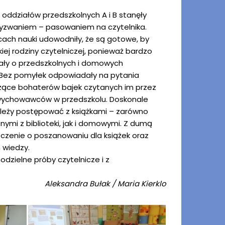
z oddziałów przedszkolnych A i B stanęły
wyzwaniem – pasowaniem na czytelnika.
cach nauki udowodniły, że są gotowe, by
iej rodziny czytelniczej, ponieważ bardzo
ały o przedszkolnych i domowych
. Bez pomyłek odpowiadały na pytania
czące bohaterów bajek czytanych im przez
wychowawców w przedszkolu. Doskonale
należy postępować z książkami – zarówno
ymi z biblioteki, jak i domowymi. Z dumą
eczenie o poszanowaniu dla książek oraz
 wiedzy.
dzielne próby czytelnicze i z
Aleksandra Bułak / Maria Kierklo