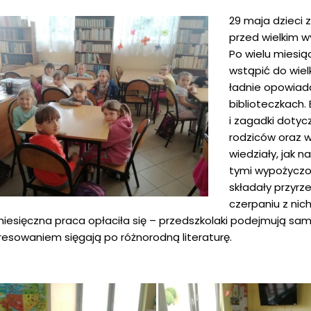
29 maja dzieci 
przed wielkim 
Po wielu miesią
wstąpić do wielk
ładnie opowiad
biblioteczkach
i zagadki doty
rodziców oraz 
wiedziały, jak 
tymi wypożyczon
składały przyrz
czerpaniu z nich
iesięczna praca opłaciła się – przedszkolaki podejmują samo
resowaniem sięgają po różnorodną literaturę.