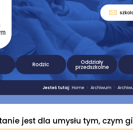
szkol
Oddziały
Rodzic
przedszkolne
Jesteś tutaj:
Home
>
Archiwum
>
Archiw
tanie jest dla umysłu tym, czym g