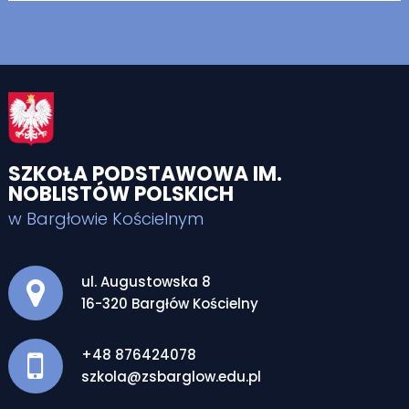
SZKOŁA PODSTAWOWA IM.
NOBLISTÓW POLSKICH
w Bargłowie Kościelnym
Adres pocztowy:
ul. Augustowska 8
16-320 Bargłów Kościelny
+48 876424078
szkola@zsbarglow.edu.pl