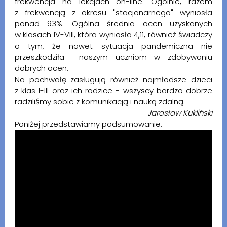
frekwencja na lekcjach on-line. Ogólnie, razem
z frekwencją z okresu "stacjonarnego" wyniosła
ponad 93%. Ogólna średnia ocen uzyskanych
w klasach IV-VIII, która wyniosła 4,11, również świadczy
o tym, że nawet sytuacja pandemiczna nie
przeszkodziła naszym uczniom w zdobywaniu
dobrych ocen.
Na pochwałę zasługują również najmłodsze dzieci
z klas I-III oraz ich rodzice - wszyscy bardzo dobrze
radziliśmy sobie z komunikacją i nauką zdalną.
Jarosław Kukliński
Poniżej przedstawiamy podsumowanie: