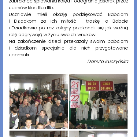
zabraknąć śpiewania kolęd i odegrania jasełek przez
uczniów klas IIIa i IIIb.
Uczniowie mieli okazję podziękować Babciom
i Dziadkom za ich miłość i troskę, a Babcie
i Dziadkowie po raz kolejny przekonali się jak ważną
rolę odgrywają w życiu swoich wnuków.
Na zakończenie dzieci przekazały swoim babciom
i dziadkom specjalnie dla nich przygotowane
upominki.
Danuta Kuczyńska