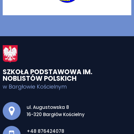
SZKOŁA PODSTAWOWA IM.
NOBLISTÓW POLSKICH
w Bargłowie Kościelnym
Adres pocztowy:
ul. Augustowska 8
16-320 Bargłów Kościelny
+48 876424078