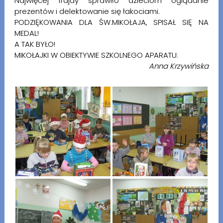
Najwięcej frajdy sprawiło dzieciom oglądanie
prezentów i delektowanie się łakociami.
PODZIĘKOWANIA DLA ŚW.MIKOŁAJA, SPISAŁ SIĘ NA
MEDAL!
A TAK BYŁO!
MIKOŁAJKI W OBIEKTYWIE SZKOLNEGO APARATU:
Anna Krzywińska