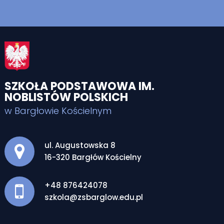
SZKOŁA PODSTAWOWA IM.
NOBLISTÓW POLSKICH
w Bargłowie Kościelnym
Adres pocztowy:
ul. Augustowska 8
16-320 Bargłów Kościelny
+48 876424078
szkola@zsbarglow.edu.pl