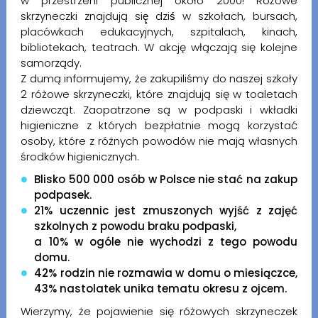
w przestrzeni publicznej około 2000! Różowe
skrzyneczki znajdują się̨ dziś́ w szkołach, bursach,
placówkach edukacyjnych, szpitalach, kinach,
bibliotekach, teatrach. W akcję włączają się kolejne
samorządy.
Z dumą informujemy, że zakupiliśmy do naszej szkoły
2 różowe skrzyneczki, które znajdują się w toaletach
dziewcząt. Zaopatrzone są w podpaski i wkładki
higieniczne z których bezpłatnie mogą korzystać
osoby, które z różnych powodów nie mają własnych
środków higienicznych.
Blisko 500 000 osób w Polsce nie stać na zakup
podpasek.
21% uczennic jest zmuszonych wyjść z zajęć
szkolnych z powodu braku podpaski,
a 10% w ogóle nie wychodzi z tego powodu
domu.
42% rodzin nie rozmawia w domu o miesiączce,
43% nastolatek unika tematu okresu z ojcem.
Wierzymy, że pojawienie się różowych skrzyneczek