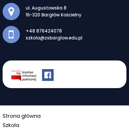
Adres pocztowy:
ul. Augustowska 8
16-320 Bargłów Kościelny
+48 876424078
szkola@zsbarglow.edu.pl
Strona główna
Szkoła