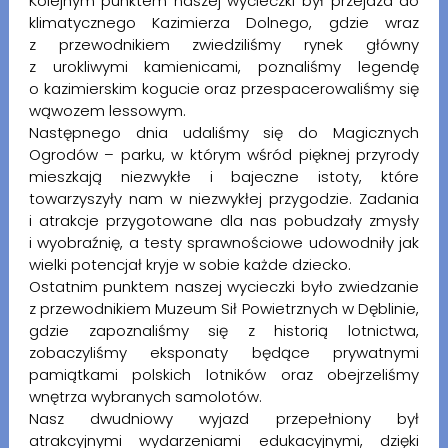
Kolejnym punktem naszej wycieczki był przejazd do
klimatycznego Kazimierza Dolnego, gdzie wraz
z przewodnikiem zwiedziliśmy rynek główny
z urokliwymi kamienicami, poznaliśmy legendę
o kazimierskim kogucie oraz przespacerowaliśmy się
wąwozem lessowym.
Następnego dnia udaliśmy się do Magicznych
Ogrodów – parku, w którym wśród pięknej przyrody
mieszkają niezwykłe i bajeczne istoty, które
towarzyszyły nam w niezwykłej przygodzie. Zadania
i atrakcje przygotowane dla nas pobudzały zmysły
i wyobraźnię, a testy sprawnościowe udowodniły jak
wielki potencjał kryje w sobie każde dziecko.
Ostatnim punktem naszej wycieczki było zwiedzanie
z przewodnikiem Muzeum Sił Powietrznych w Dęblinie,
gdzie zapoznaliśmy się z historią lotnictwa,
zobaczyliśmy eksponaty będące prywatnymi
pamiątkami polskich lotników oraz obejrzeliśmy
wnętrza wybranych samolotów.
Nasz dwudniowy wyjazd przepełniony był
atrakcyjnymi wydarzeniami edukacyjnymi, dzięki