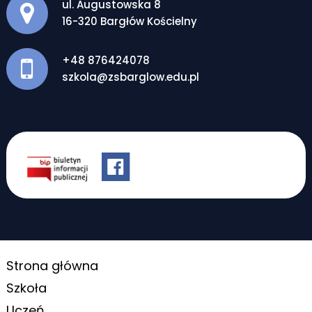
Adres pocztowy:
ul. Augustowska 8
16-320 Bargłów Kościelny
+48 876424078
szkola@zsbarglow.edu.pl
Strona główna
Szkoła
Uczeń