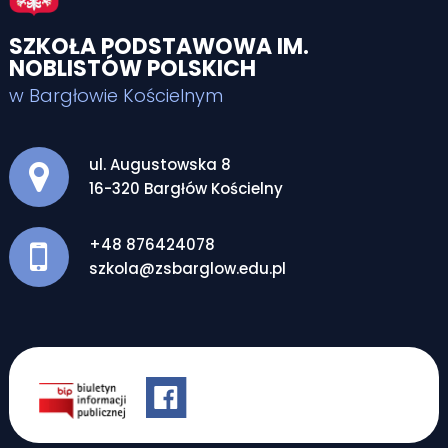
SZKOŁA PODSTAWOWA IM.
NOBLISTÓW POLSKICH
w Bargłowie Kościelnym
Adres pocztowy:
ul. Augustowska 8
16-320 Bargłów Kościelny
+48 876424078
szkola@zsbarglow.edu.pl