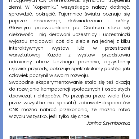
mózgowych czy przetestować symulator trzęsienia
ziemi. W "Koperniku" wszystkiego należy dotknąć,
sprawdzić, pokręcić. Tajemnice świata poznaje się
poprzez obserwacje, doświadczenia i próby.
Głównym przewodnikiem po Centrum stała się
ciekawość i nią kierowani uczestnicy i uczestniczki
wyjazdu znajdowali coś dla siebie na jednej z kilku
interaktywnych wystaw lub w przestrzeni
warsztatowej. Każda z wystaw przedstawia
odmienny obraz ludzkiego poznania, egzystencji
i zjawisk przyrody, pokazuje spektakularny postęp, jaki
człowiek poczynił w swoim rozwoju.
Swobodne eksperymentowanie stało się też okazją
do rozwijania kompetencji społecznych i osobistych
dziewcząt i chłopców. Po przejściu przez wiele (bo
przez wszystkie nie sposób) zabawek-eksponatów
CNK można nabrać przekonania, że można robić
w życiu wszystko, jeśli tylko się chce.
Janina Szymborska