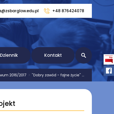
a@zsbarglow.edu.pl
+48 876424078
Dziennik
Kontakt
iwum 2016/2017
>
''Dobry zawód - fajne życie'' ...
ojekt