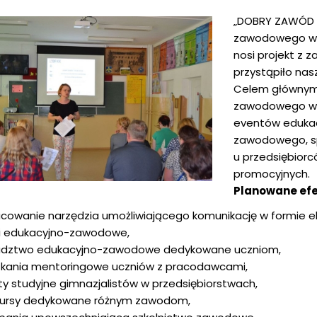
„DOBRY ZAWÓD - 
zawodowego w 
nosi projekt z
przystąpiło na
Celem głównym 
zawodowego w w
eventów eduka
zawodowego, sp
u przedsiębiorc
promocyjnych.
Planowane efe
cowanie narzędzia umożliwiającego komunikację w formie el
i edukacyjno-zawodowe,
adztwo edukacyjno-zawodowe dedykowane uczniom,
kania mentoringowe uczniów z pracodawcami,
ty studyjne gimnazjalistów w przedsiębiorstwach,
kursy dedykowane różnym zawodom,