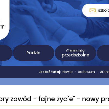
szkol
Oddziały
Rodzic
przedszkolne
Jesteś tutaj:
Home
>
Archiwum
>
Arch
obry zawód - fajne życie'' - nowy pr