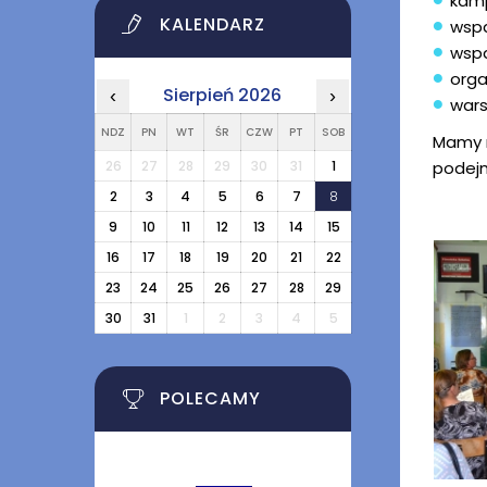
kam
KALENDARZ
wsp
wspa
orga
Sierpień 2026
‹
›
wars
NDZ
PN
WT
ŚR
CZW
PT
SOB
Mamy n
26
27
28
29
30
31
1
podejm
2
3
4
5
6
7
8
9
10
11
12
13
14
15
16
17
18
19
20
21
22
23
24
25
26
27
28
29
30
31
1
2
3
4
5
POLECAMY