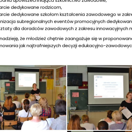
pania upowszechniająca szkolnictwo zawodowe,
arcie dedykowane rodzicom,
rcie dedykowane szkołom kształcenia zawodowego w zakresi
nizacja subregionalnych eventów promocyjnych dedykowa
ztaty dla doradców zawodowych z zakresu innowacyjnych 
adzieję, że młodzież chętnie zaangażuje się w proponowane 
owania jak najtrafniejszych decyzji edukacyjno-zawodowyc