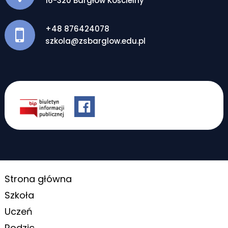
16-320 Bargłów Kościelny
+48 876424078
szkola@zsbarglow.edu.pl
Strona główna
Szkoła
Uczeń
Rodzic