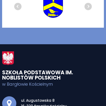
SZKOŁA PODSTAWOWA IM.
NOBLISTÓW POLSKICH
w Bargłowie Kościelnym
Adres pocztowy:
ul. Augustowska 8