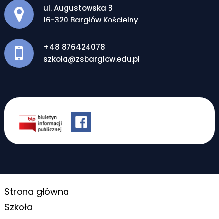
Adres pocztowy:
ul. Augustowska 8
16-320 Bargłów Kościelny
+48 876424078
szkola@zsbarglow.edu.pl
Strona główna
Szkoła