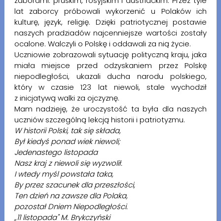
zaborami: pruskim, rosyjskim i austriackim. Przez tyle
lat zaborcy próbowali wykorzenić u Polaków ich
kulturę, język, religię. Dzięki patriotycznej postawie
naszych pradziadów najcenniejsze wartości zostały
ocalone. Walczyli o Polskę i oddawali za nią życie.
Uczniowie zobrazowali sytuację polityczną kraju, jaka
miała miejsce przed odzyskaniem przez Polskę
niepodległości, ukazali ducha narodu polskiego,
który w czasie 123 lat niewoli, stale wychodził
z inicjatywą walki za ojczyznę.
Mam nadzieję, że uroczystość ta była dla naszych
uczniów szczególną lekcją historii i patriotyzmu.
W historii Polski, tak się składa,
Był kiedyś ponad wiek niewoli;
Jedenastego listopada
Nasz kraj z niewoli się wyzwolił.
I wtedy myśl powstała taka,
By przez szacunek dla przeszłości,
Ten dzień na zawsze dla Polaka,
pozostał Dniem Niepodległości.
„11 listopada" M. Brykczyński