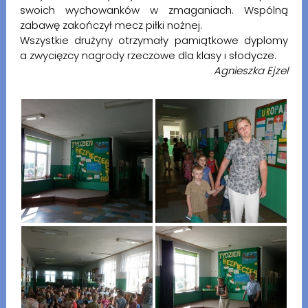
swoich wychowanków w zmaganiach. Wspólną
zabawę zakończył mecz piłki nożnej.
Wszystkie drużyny otrzymały pamiątkowe dyplomy
a zwycięzcy nagrody rzeczowe dla klasy i słodycze.
Agnieszka Ejzel