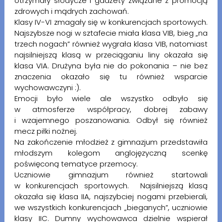
otrzymały słodycze i gadżety związane z promocją
zdrowych i mądrych zachowań.
Klasy IV-VI zmagały się w konkurencjach sportowych.
Najszybsze nogi w sztafecie miała klasa VIB, bieg „na
trzech nogach” również wygrała klasa VIB, natomiast
najsilniejszą klasą w przeciąganiu liny okazała się
klasa VIA. Drużyna była nie do pokonania – nie bez
znaczenia okazało się tu również wsparcie
wychowawczyni :).
Emocji było wiele ale wszystko odbyło się
w atmosferze współpracy, dobrej zabawy
i wzajemnego poszanowania. Odbył się również
mecz piłki nożnej.
Na zakończenie młodzież z gimnazjum przedstawiła
młodszym kolegom anglojęzyczną scenkę
poświęconą tematyce przemocy.
Uczniowie gimnazjum również startowali
w konkurencjach sportowych. Najsilniejszą klasą
okazała się klasa IIA, najszybciej nogami przebierali,
we wszystkich konkurencjach „bieganych”, uczniowie
klasy IIC. Dumny wychowawca dzielnie wspierał