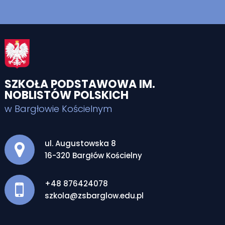
SZKOŁA PODSTAWOWA IM.
NOBLISTÓW POLSKICH
w Bargłowie Kościelnym
Adres pocztowy:
ul. Augustowska 8
16-320 Bargłów Kościelny
+48 876424078
szkola@zsbarglow.edu.pl