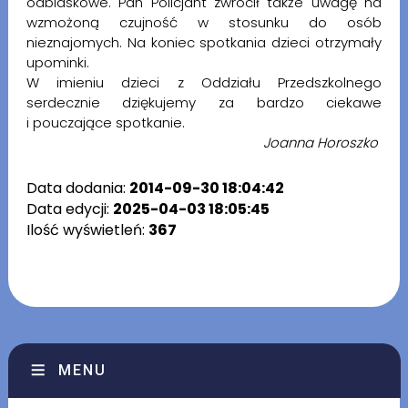
odblaskowe. Pan Policjant zwrócił także uwagę na
wzmożoną czujność w stosunku do osób
nieznajomych. Na koniec spotkania dzieci otrzymały
upominki.
W imieniu dzieci z Oddziału Przedszkolnego
serdecznie dziękujemy za bardzo ciekawe
i pouczające spotkanie.
Joanna Horoszko
Data dodania:
2014-09-30 18:04:42
Data edycji:
2025-04-03 18:05:45
Ilość wyświetleń:
367
MENU