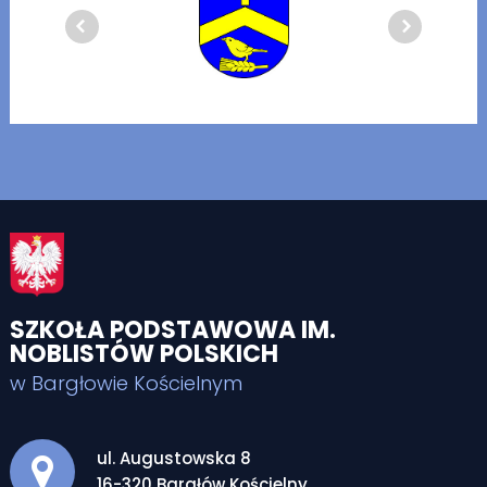
SZKOŁA PODSTAWOWA IM.
NOBLISTÓW POLSKICH
w Bargłowie Kościelnym
Adres pocztowy:
ul. Augustowska 8
16-320 Bargłów Kościelny