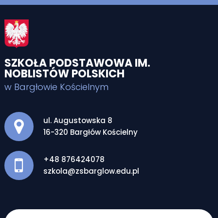
SZKOŁA PODSTAWOWA IM.
NOBLISTÓW POLSKICH
w Bargłowie Kościelnym
Adres pocztowy:
ul. Augustowska 8
16-320 Bargłów Kościelny
+48 876424078
szkola@zsbarglow.edu.pl