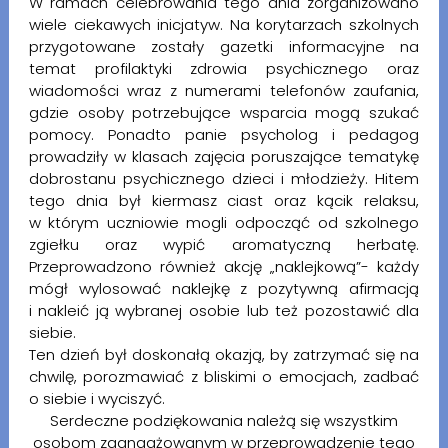
W ramach celebrowania tego dnia zorganizowano
wiele ciekawych inicjatyw. Na korytarzach szkolnych
przygotowane zostały gazetki informacyjne na
temat profilaktyki zdrowia psychicznego oraz
wiadomości wraz z numerami telefonów zaufania,
gdzie osoby potrzebujące wsparcia mogą szukać
pomocy. Ponadto panie psycholog i pedagog
prowadziły w klasach zajęcia poruszające tematykę
dobrostanu psychicznego dzieci i młodzieży. Hitem
tego dnia był kiermasz ciast oraz kącik relaksu,
w którym uczniowie mogli odpocząć od szkolnego
zgiełku oraz wypić aromatyczną herbatę.
Przeprowadzono również akcję „naklejkową”- każdy
mógł wylosować naklejkę z pozytywną afirmacją
i nakleić ją wybranej osobie lub też pozostawić dla
siebie.
Ten dzień był doskonałą okazją, by zatrzymać się na
chwilę, porozmawiać z bliskimi o emocjach, zadbać
o siebie i wyciszyć.
Serdeczne podziękowania należą się wszystkim
osobom zaangażowanym w przeprowadzenie tego