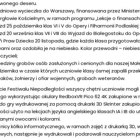
rwonego deseru.
dniowa wycieczka do Warszawy, finansowana przez Ministe
rgłowie Kościelnym, w ramach programu „Lekcje o finansach” 
zd 25 października klas VI i V do Opery i Filharmonii Podlaskie
zd 20 września klas VII i VIII do Wyjazd do Białegostoku do Ope
ń Praw Dziecka 20 listopada, gdzie każda klasa przygotowała
ami oraz ozdobiła je na niebiesko. Kolor przewodni – niebies
czycieli;
edziny grobów osób zasłużonych i cenionych dla naszej Ma
ziernika w czasie których uczniowie klasy ósmej zapalili prz
raków, żołnierzy i ofiar wojennych, grobach weteranów.
cie Festiwalu Niepodległości wszyscy chętni uczniowie mogl
ego wykorzystując okulary RedboxVR Pico 62 4K zakupione w 
 do gry wydrukowanej za pomocą drukarki 3D Skrinter zakup
łości użyto na lekcjach języka angielskiego klasach IA i IB d
anymi owocami i kolorami.
nicy kółka informatycznego, w ramach zajęć z drukarką 3D,
wych, następnie je wydrukowali i podarowali nauczycielom