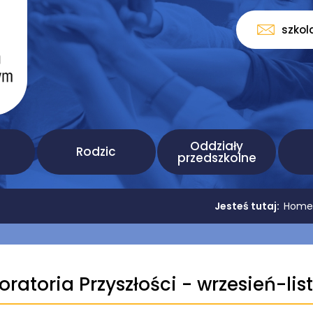
szkol
Oddziały
Rodzic
przedszkolne
Jesteś tutaj:
Home
oratoria Przyszłości - wrzesień-li