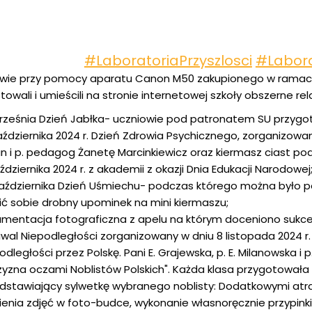
#LaboratoriaPrzyszlosci
#Labora
wie przy pomocy aparatu Canon M50 zakupionego w ramach 
towali i umieścili na stronie internetowej szkoły obszerne re
rześnia Dzień Jabłka- uczniowie pod patronatem SU przygot
aździernika 2024 r. Dzień Zdrowia Psychicznego, zorganizowan
n i p. pedagog Żanetę Marcinkiewicz oraz kiermasz ciast pod
aździernika 2024 r. z akademii z okazji Dnia Edukacji Narodowej
aździernika Dzień Uśmiechu- podczas którego można było
pić sobie drobny upominek na mini kiermaszu;
mentacja fotograficzna z apelu na którym doceniono sukce
iwal Niepodległości zorganizowany w dniu 8 listopada 2024 r
odległości przez Polskę. Pani E. Grajewska, p. E. Milanowska 
zyzna oczami Noblistów Polskich". Każda klasa przygotowała 
dstawiający sylwetkę wybranego noblisty: Dodatkowymi atra
ienia zdjęć w foto-budce, wykonanie własnoręcznie przypinki