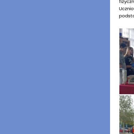
fizycz
Ucznio
podst