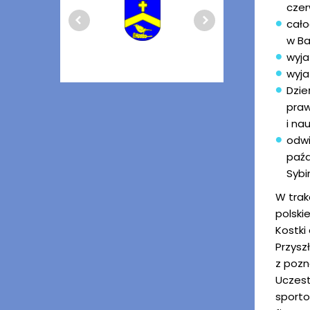
cze
cało
w Ba
wyja
wyja
Dzie
praw
i nau
odwi
paźd
Sybi
W trak
polski
Kostki
Przysz
z pozn
Uczest
sporto