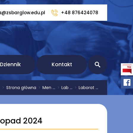
a@zsbarglow.edu.pl
+48 876424078
Dziennik
Kontakt
>
Strona główna
>
Men ...
>
Lab ...
>
Laborat ...
stopad 2024