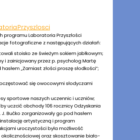
toriaPrzyszlosci
programu Laboratoria Przyszłości
lacje fotograficzne z następujących działań:
owali stoisko ze świeżym sokiem jabłkowym;
y i zainicjowany przez p. psycholog Martę
 hasłem „Zamiast złości proszę słodkości”;
;
 poczęstować się owocowymi słodyczami
sy sportowe naszych uczennic i uczniów;
. by uczcić obchody 106 rocznicy Odzyskania
i p. J. Bućko zorganizowały go pod hasłem
instalację artystyczną i program
kcjami uroczystości była możliwość
 okolicznościowej oraz skosztowanie biało-