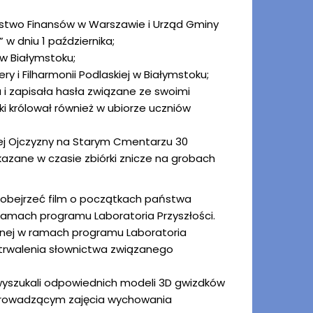
rstwo Finansów w Warszawie i Urząd Gminy
w dniu 1 października;
j w Białymstoku;
ry i Filharmonii Podlaskiej w Białymstoku;
 i zapisała hasła związane ze swoimi
ki królował również w ubiorze uczniów
łej Ojczyzny na Starym Cmentarzu 30
ekazane w czasie zbiórki znicze na grobach
i obejrzeć film o początkach państwa
ramach programu Laboratoria Przyszłości.
ionej w ramach programu Laboratoria
o utrwalenia słownictwa związanego
 wyszukali odpowiednich modeli 3D gwizdków
 prowadzącym zajęcia wychowania