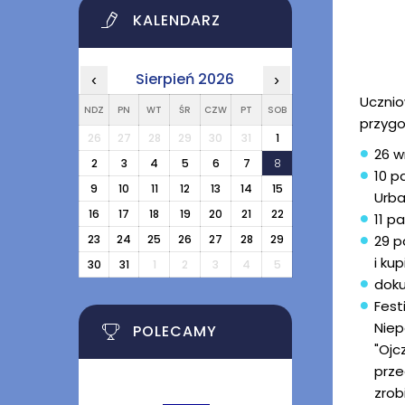
KALENDARZ
Sierpień 2026
‹
›
Ucznio
NDZ
PN
WT
ŚR
CZW
PT
SOB
przygo
26
27
28
29
30
31
1
26 w
2
3
4
5
6
7
8
10 p
9
10
11
12
13
14
15
Urba
16
17
18
19
20
21
22
11 p
23
24
25
26
27
28
29
29 p
i ku
30
31
1
2
3
4
5
doku
Fest
Niep
POLECAMY
"Ojc
prze
zrob