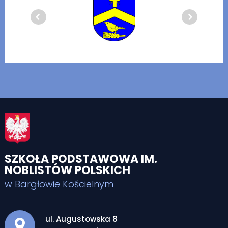
SZKOŁA PODSTAWOWA IM.
NOBLISTÓW POLSKICH
w Bargłowie Kościelnym
Adres pocztowy:
ul. Augustowska 8