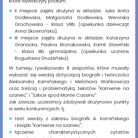
które wywalczyły podium:
II miejsce zajęła drużyna w składzie: Julia Anita
Godlewska, Małgorzata Godlewska, Weronika
Grochowska - klasa VIIIb (opiekunka dziewcząt
Anna Skowrońska);
III miejsce zajęła drużyna w składzie: Katarzyna
Granacka, Paulina Bronakowska, Kamil Sławiński
- klasa IIIb gimnazjalna (opiekunka uczniów
Bogusława Grudzińska).
W turnieju rywalizowało 9 zespołów, które musiały
wykazać się wiedzą dotyczącą biografii i twórczości
Aleksandra Kamińskiego i Melchiora Wańkowicza
oraz treścią i problematyką tekstów "Kamienie na
szaniec" i "Szkice spod Monte Cassino".
Jak zawsze, uczestnicy zdobywali drużynowo punkty
w wielu konkurencjach, tj.
test wiedzy z zakresu biografii A. Kamińskiego
i książki "Kamienie na szaniec";
łączenie charakterystycznych cytatów