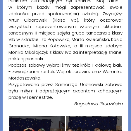
Punktem kulminacyjnym był konkurs "Mój talent",
w którym każdy mógł zaprezentować swoje
zdolności przed społecznością szkolną. Zwyciężył
Artur Ciborowski (klasa Vb), który oczarował
wszystkich zaprezentowanym własnym układem
tanecznym. II miejsce zajęła grupa taneczna z klasy
VIb w składzie: Iza Popowska, Marta Kwiecińska, Kasia
Granacka, Milena Kotowska, a III miejsce zdobyła
Monika Mikołajczyk z klasy IVa za interpretację znanej
polskiej piosenki.
Podczas zabawy wybraliśmy też króla i królową balu
- zwycięzcami zostali: Wojtek Jurewicz oraz Weronika
Mordaszewska.
Przygotowana przez Samorząd Uczniowski zabawa
była miłym i odprężającym akcentem kończącym
pracę w I semestrze.
Bogusława Grudzińska