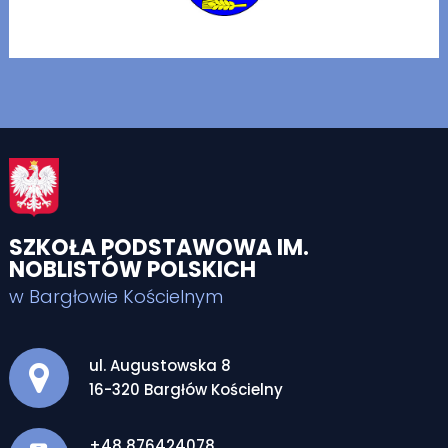
SZKOŁA PODSTAWOWA IM.
NOBLISTÓW POLSKICH
w Bargłowie Kościelnym
Adres pocztowy:
ul. Augustowska 8
16-320 Bargłów Kościelny
+48 876424078