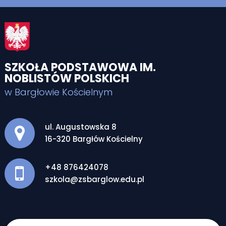
SZKOŁA PODSTAWOWA IM.
NOBLISTÓW POLSKICH
w Bargłowie Kościelnym
Adres pocztowy:
ul. Augustowska 8
16-320 Bargłów Kościelny
+48 876424078
szkola@zsbarglow.edu.pl