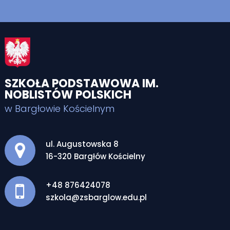
SZKOŁA PODSTAWOWA IM.
NOBLISTÓW POLSKICH
w Bargłowie Kościelnym
Adres pocztowy:
ul. Augustowska 8
16-320 Bargłów Kościelny
+48 876424078
szkola@zsbarglow.edu.pl