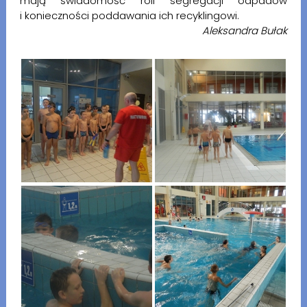
mają świadomość roli segregacji odpadów
i konieczności poddawania ich recyklingowi.
Aleksandra Bułak