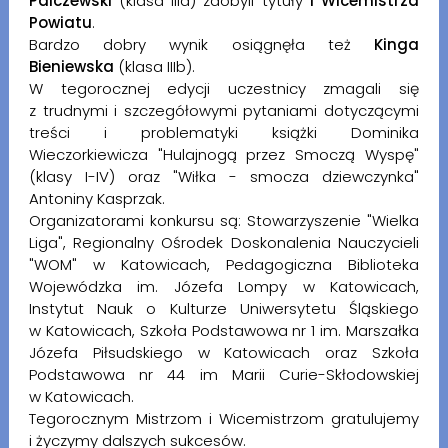
Palczewski
(klasa IIIa) zdobyli tytuły
I Wicemistrza
Powiatu
.
Bardzo dobry wynik osiągnęła też
Kinga
Bieniewska
(klasa IIIb).
W tegorocznej edycji uczestnicy zmagali się
z trudnymi i szczegółowymi pytaniami dotyczącymi
treści i problematyki książki Dominika
Wieczorkiewicza "Hulajnogą przez Smoczą Wyspę"
(klasy I-IV) oraz "Wiłka - smocza dziewczynka"
Antoniny Kasprzak.
Organizatorami konkursu są: Stowarzyszenie "Wielka
Liga", Regionalny Ośrodek Doskonalenia Nauczycieli
"WOM" w Katowicach, Pedagogiczna Biblioteka
Wojewódzka im. Józefa Lompy w Katowicach,
Instytut Nauk o Kulturze Uniwersytetu Śląskiego
w Katowicach, Szkoła Podstawowa nr 1 im. Marszałka
Józefa Piłsudskiego w Katowicach oraz Szkoła
Podstawowa nr 44 im Marii Curie-Skłodowskiej
w Katowicach.
Tegorocznym Mistrzom i Wicemistrzom gratulujemy
i życzymy dalszych sukcesów.