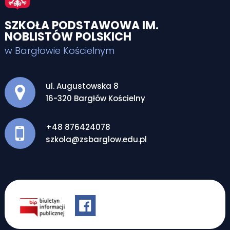
SZKOŁA PODSTAWOWA IM.
NOBLISTÓW POLSKICH
w Bargłowie Kościelnym
Adres pocztowy:
ul. Augustowska 8
16-320 Bargłów Kościelny
+48 876424078
szkola@zsbarglow.edu.pl