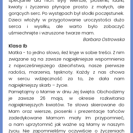
specjalnie dla nich. Były wiersze, piosenki, laurki,
kwiaty i życzenia płynące prosto z małych, ale
gorących serc. Po występach był słodki poczęstunek.
Dzieci włożyły w przygotowanie uroczystości dużo
serca i wysiłku, ale warto było zobaczyć
uśmiechnięte i wzruszone twarze mam.
Barbara Ostrowska
Klasa Ib
Matka - to jedno słowo, ileż kryje w sobie treści. Z nim
związane są na zawsze najpiękniejsze wspomnienia
z najwcześniejszego dzieciństwa, nasze pierwsze
radości, marzenia, tęsknoty. Każdy z nas chowa
w sercu wdzięczność za to, że dała nam
najpiękniejszy skarb – życie.
Pamiętajmy o Mamie w dniu Jej święta. Obchodzimy
je zawsze 26 maja, w okresie rozkwitania
najpiękniejszych kwiatów. Te słowa skierowane do
Mam oraz wiersze, piosenki i prezentacje tańców
zadedykowane Mamom miały Im przypomnieć,
a nam uprzytomnić jak ważne są Mamy w naszym
życiu. Nie zapomnieliśmy oczywiście o życzeniach