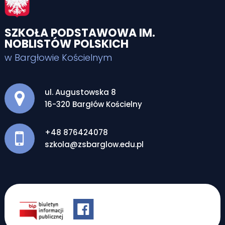
SZKOŁA PODSTAWOWA IM.
NOBLISTÓW POLSKICH
w Bargłowie Kościelnym
Adres pocztowy:
ul. Augustowska 8
16-320 Bargłów Kościelny
+48 876424078
szkola@zsbarglow.edu.pl