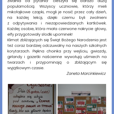
zwalnia od pytania” cieszyła się bardzo dużą
popularnością. Wszyscy uczniowie, którzy mieli
mikołajkowe czapki, mogli je nosić przez cały dzień,
na każdej lekcji, dzięki czemu byli zwolnieni
z odpytywania i niezapowiedzianych kartkówek.
Każdej osobie, która miała czerwone nakrycie głowy,
elfy przygotowały słodki upominek!
Klimat zbliżających się Świąt Bożego Narodzenia jest
też coraz bardziej odczuwalny na naszych szkolnych
korytarzach. Piękna choinka przy wejściu, gwiazdy,
girlandy i gazetki naścienne wywołują uśmiech na
twarzach i przypominają o zbliżającym się
wyjątkowym czasie.
Żaneta Marcinkiewicz