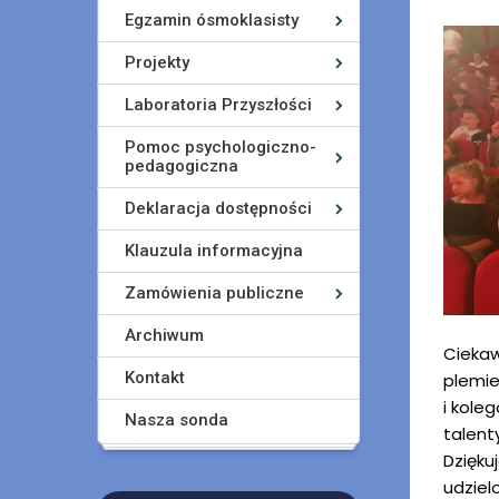
Egzamin ósmoklasisty
Projekty
Laboratoria Przyszłości
Pomoc psychologiczno-
pedagogiczna
Deklaracja dostępności
Klauzula informacyjna
Zamówienia publiczne
Archiwum
Ciekaw
Kontakt
plemie
i kole
Nasza sonda
talenty
Dzięku
udziel