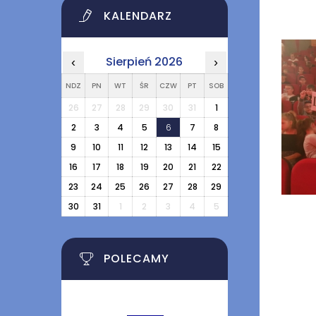
KALENDARZ
Sierpień 2026
‹
›
NDZ
PN
WT
ŚR
CZW
PT
SOB
26
27
28
29
30
31
1
2
3
4
5
6
7
8
9
10
11
12
13
14
15
16
17
18
19
20
21
22
23
24
25
26
27
28
29
30
31
1
2
3
4
5
POLECAMY