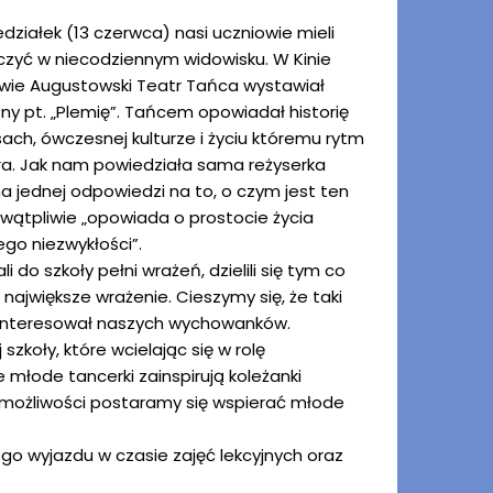
działek (13 czerwca) nasi uczniowie mieli
czyć w niecodziennym widowisku. W Kinie
owie Augustowski Teatr Tańca wystawiał
ny pt. „Plemię”. Tańcem opowiadał historię
ch, ówczesnej kulturze i życiu któremu rytm
a. Jak nam powiedziała sama reżyserka
ma jednej odpowiedzi na to, o czym jest ten
iewątpliwie „opowiada o prostocie życia
ego niezwykłości”.
i do szkoły pełni wrażeń, dzielili się tym co
 największe wrażenie. Cieszymy się, że taki
zainteresował naszych wychowanków.
szkoły, które wcielając się w rolę
 młode tancerki zainspirują koleżanki
h możliwości postaramy się wspierać młode
go wyjazdu w czasie zajęć lekcyjnych oraz