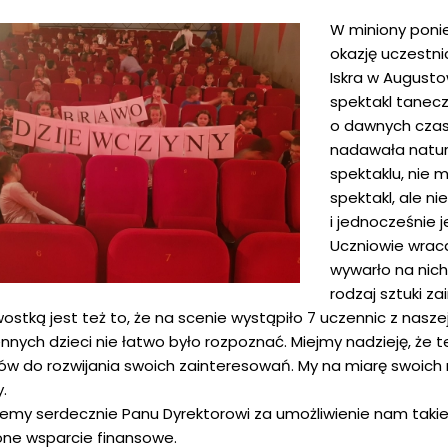
W miniony ponie
okazję uczestni
Iskra w August
spektakl tanecz
o dawnych czasa
nadawała natur
spektaklu, nie 
spektakl, ale n
i jednocześnie j
Uczniowie wracal
wywarło na nich
rodzaj sztuki 
ostką jest też to, że na scenie wystąpiło 7 uczennic z naszej 
nnych dzieci nie łatwo było rozpoznać. Miejmy nadzieję, że te
gów do rozwijania swoich zainteresowań. My na miarę swoic
.
jemy serdecznie Panu Dyrektorowi za umożliwienie nam takie
one wsparcie finansowe.