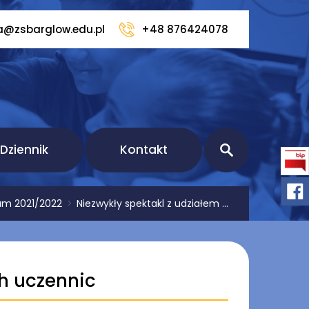
a@zsbarglow.edu.pl
+48 876424078
Dziennik
Kontakt
um 2021/2022
>
Niezwykły spektakl z udziałem ...
ch uczennic