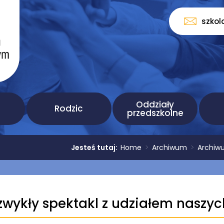
szkol
Oddziały
Rodzic
przedszkolne
Jesteś tutaj:
Home
>
Archiwum
>
Archiw
zwykły spektakl z udziałem naszy