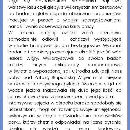
zajęli się poznawaniem środowiska najniższej
warstwy lasu czyli gleby, z wykorzystaniem zestawów
do badania gleby i lup do obserwacji organizmów.
Pracując w parach z wielkim zaangażowaniem,
nanosili wyniki obserwacji na karty pracy.
W trakcie drugiej części zajęć uczniowie,
samodzielnie odłowili i oznaczyli występujące
w strefie brzegowej jeziora bezkręgowce. Wykonali
badania i pomiary pozwalające określić jakość wód
jeziora Wigry. Wykorzystywali do swoich badań
między innymi mikroskopy stereoskopowe
w świetnie wyposażonej sali Ośrodka Edukacji. Nasz
pobyt nad Zatoką Słupiańską Wigier miał miejsce
w okresie intensywnego pylenia świerków, stąd na
wodzie jeziora znajdowała się duża jego ilość, co
sprawiało wrażenie zanieczyszczenia wód jeziora.
Intensywne zajęcia w ośrodku bardzo spodobały się
uczestnikom, mogli oni rozwinąć swoje umiejętności,
wykorzystać wiedzę i doświadczenie pracowników
parku, którzy chętnie odpowiadali na liczne pytania,
dzieląc się wiedzą na temat środowiska