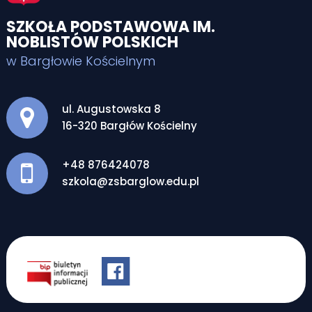
SZKOŁA PODSTAWOWA IM.
NOBLISTÓW POLSKICH
w Bargłowie Kościelnym
Adres pocztowy:
ul. Augustowska 8
16-320 Bargłów Kościelny
+48 876424078
szkola@zsbarglow.edu.pl