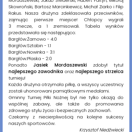
Mordaszewski, Jakub Świderski, Hubert Faltyn, Mikołaj
Skowroński, Bartosz Marcinkiewicz, Michał Ziarko i Filip
Rakus. Nasza drużyna zdeklasowała przeciwników,
zajmując pierwsze miejsce! Chłopcy wygrali
3 mecze, a 1 zremisowali. Tabela wyników
przedstawiała się następująco:
Bargłów:Żarnowo - 4:0
Bargłów:Sztabin - 1:1
Bargłów:Nowinka - 3:1
Bargłów:Płaska - 2:0
Ponadto
Jasiek Mordaszewski
zdobył tytuł
najlepszego zawodnika
oraz
najlepszego strzelca
turnieju!
Każda drużyna otrzymała piłkę, a wszyscy uczestnicy
zostali uhonorowani pamiątkowymi medalami.
Gminny Turniej Piłki Nożnej był nie tylko okazją do
wspólnej zabawy, ale także do promowania
zdrowego stylu życia i bezpiecznych zachowań.
Czekamy z niecierpliwością na kolejne sukcesy
naszych sportowców.
Krzysztof Niedźwiecki