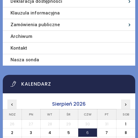
Deklaracja dostępności
Klauzula informacyjna
Zamówienia publiczne
Archiwum
Kontakt
Nasza sonda
KALENDARZ
Sierpień 2026
‹
›
NDZ
PN
WT
ŚR
CZW
PT
SOB
26
27
28
29
30
31
1
2
3
4
5
6
7
8