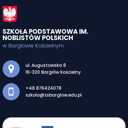
SZKOŁA PODSTAWOWA IM.
NOBLISTÓW POLSKICH
w Bargłowie Kościelnym
Adres pocztowy:
ul. Augustowska 8
16-320 Bargłów Kościelny
+48 876424078
szkola@zsbarglow.edu.pl