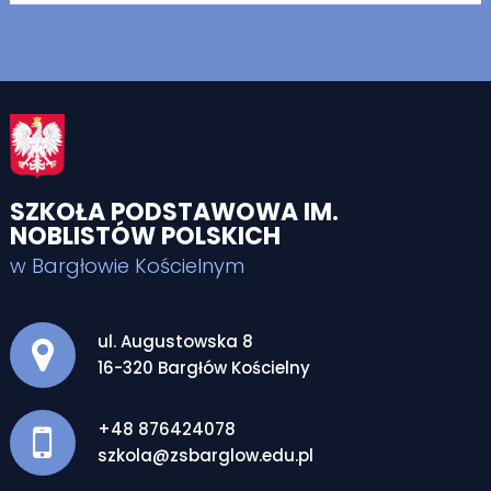
SZKOŁA PODSTAWOWA IM.
NOBLISTÓW POLSKICH
w Bargłowie Kościelnym
Adres pocztowy:
ul. Augustowska 8
16-320 Bargłów Kościelny
+48 876424078
szkola@zsbarglow.edu.pl