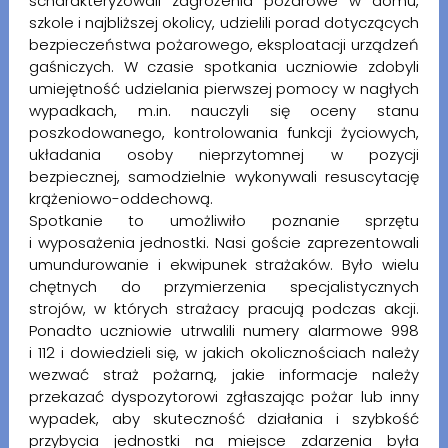
scharakteryzowali zagrożenia pożarowe w domu,
szkole i najbliższej okolicy, udzielili porad dotyczących
bezpieczeństwa pożarowego, eksploatacji urządzeń
gaśniczych. W czasie spotkania uczniowie zdobyli
umiejętność udzielania pierwszej pomocy w nagłych
wypadkach, m.in. nauczyli się oceny stanu
poszkodowanego, kontrolowania funkcji życiowych,
układania osoby nieprzytomnej w pozycji
bezpiecznej, samodzielnie wykonywali resuscytację
krążeniowo-oddechową.
Spotkanie to umożliwiło poznanie sprzętu
i wyposażenia jednostki. Nasi goście zaprezentowali
umundurowanie i ekwipunek strażaków. Było wielu
chętnych do przymierzenia specjalistycznych
strojów, w których strażacy pracują podczas akcji.
Ponadto uczniowie utrwalili numery alarmowe 998
i 112 i dowiedzieli się, w jakich okolicznościach należy
wezwać straż pożarną, jakie informacje należy
przekazać dyspozytorowi zgłaszając pożar lub inny
wypadek, aby skuteczność działania i szybkość
przybycia jednostki na miejsce zdarzenia była