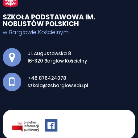
SZKOŁA PODSTAWOWA IM.
NOBLISTÓW POLSKICH
w Bargłowie Kościelnym
Adres pocztowy:
ul. Augustowska 8
16-320 Bargłów Kościelny
+48 876424078
szkola@zsbarglow.edu.pl