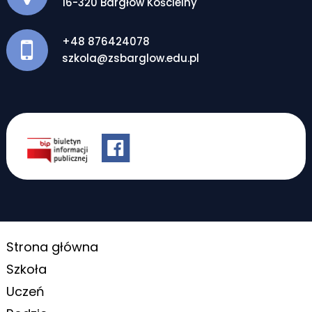
16-320 Bargłów Kościelny
+48 876424078
szkola@zsbarglow.edu.pl
Strona główna
Szkoła
Uczeń