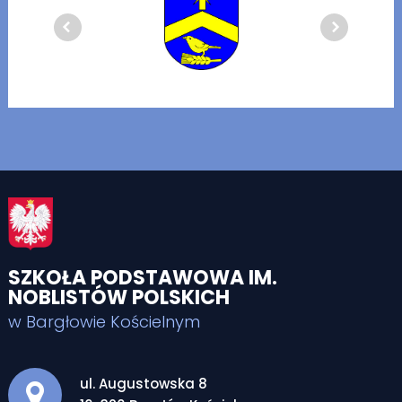
SZKOŁA PODSTAWOWA IM.
NOBLISTÓW POLSKICH
w Bargłowie Kościelnym
Adres pocztowy:
ul. Augustowska 8