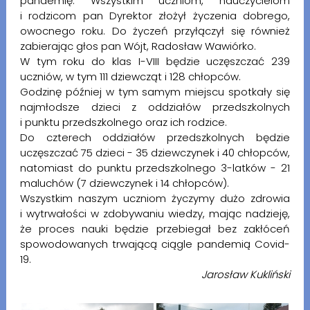
pandemię. Wszystkim uczniom, nauczycielom
i rodzicom pan Dyrektor złożył życzenia dobrego,
owocnego roku. Do życzeń przyłączył się również
zabierając głos pan Wójt, Radosław Wawiórko.
W tym roku do klas I-VIII będzie uczęszczać 239
uczniów, w tym 111 dziewcząt i 128 chłopców.
Godzinę później w tym samym miejscu spotkały się
najmłodsze dzieci z oddziałów przedszkolnych
i punktu przedszkolnego oraz ich rodzice.
Do czterech oddziałów przedszkolnych będzie
uczęszczać 75 dzieci - 35 dziewczynek i 40 chłopców,
natomiast do punktu przedszkolnego 3-latków - 21
maluchów (7 dziewczynek i 14 chłopców).
Wszystkim naszym uczniom życzymy dużo zdrowia
i wytrwałości w zdobywaniu wiedzy, mając nadzieję,
że proces nauki będzie przebiegał bez zakłóceń
spowodowanych trwającą ciągle pandemią Covid-
19.
Jarosław Kukliński