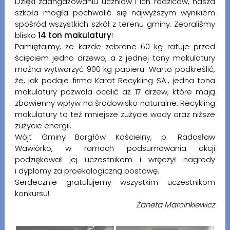
Dzięki zaangażowaniu uczniów i ich rodziców, nasza
szkoła mogła pochwalić się najwyższym wynikiem
spośród wszystkich szkół z terenu gminy. Zebraliśmy
blisko
14 ton makulatury
!
Pamiętajmy, że każde zebrane 60 kg ratuje przed
ścięciem jedno drzewo, a z jednej tony makulatury
można wytworzyć 900 kg papieru. Warto podkreślić,
że, jak podaje firma Karat Recykling SA., jedna tona
makulatury pozwala ocalić aż 17 drzew, które mają
zbawienny wpływ na środowisko naturalne. Recykling
makulatury to też mniejsze zużycie wody oraz niższe
zużycie energii.
Wójt Gminy Bargłów Kościelny, p. Radosław
Wawiórko, w ramach podsumowania akcji
podziękował jej uczestnikom i wręczył nagrody
i dyplomy za proekologiczną postawę.
Serdecznie gratulujemy wszystkim uczestnikom
konkursu!
Żaneta Marcinkiewicz