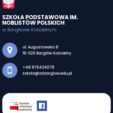
SZKOŁA PODSTAWOWA IM.
NOBLISTÓW POLSKICH
w Bargłowie Kościelnym
Adres pocztowy:
ul. Augustowska 8
16-320 Bargłów Kościelny
+48 876424078
szkola@zsbarglow.edu.pl