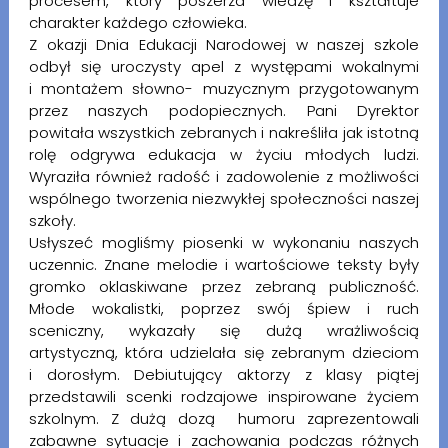
procesem, który poszerza wiedzę i kształtuje
charakter każdego człowieka.
Z okazji Dnia Edukacji Narodowej w naszej szkole
odbył się uroczysty apel z występami wokalnymi
i montażem słowno- muzycznym przygotowanym
przez naszych podopiecznych. Pani Dyrektor
powitała wszystkich zebranych i nakreśliła jak istotną
rolę odgrywa edukacja w życiu młodych ludzi.
Wyraziła również radość i zadowolenie z możliwości
wspólnego tworzenia niezwykłej społeczności naszej
szkoły.
Usłyszeć mogliśmy piosenki w wykonaniu naszych
uczennic. Znane melodie i wartościowe teksty były
gromko oklaskiwane przez zebraną publiczność.
Młode wokalistki, poprzez swój śpiew i ruch
sceniczny, wykazały się dużą wrażliwością
artystyczną, która udzielała się zebranym dzieciom
i dorosłym. Debiutujący aktorzy z klasy piątej
przedstawili scenki rodzajowe inspirowane życiem
szkolnym. Z dużą dozą humoru zaprezentowali
zabawne sytuacje i zachowania podczas różnych