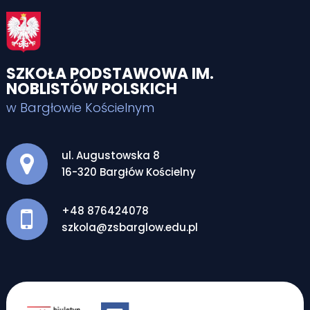
SZKOŁA PODSTAWOWA IM.
NOBLISTÓW POLSKICH
w Bargłowie Kościelnym
Adres pocztowy:
ul. Augustowska 8
16-320 Bargłów Kościelny
+48 876424078
szkola@zsbarglow.edu.pl