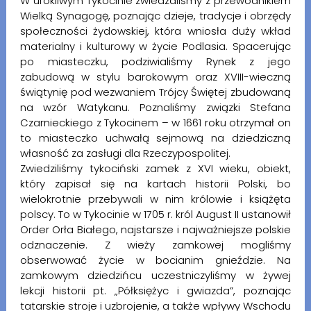
W urokliwym Tykocinie zwiedzaliśmy z przewodnikiem
Wielką Synagogę, poznając dzieje, tradycje i obrzędy
społeczności żydowskiej, która wniosła duży wkład
materialny i kulturowy w życie Podlasia. Spacerując
po miasteczku, podziwialiśmy Rynek z jego
zabudową w stylu barokowym oraz XVIII-wieczną
świątynię pod wezwaniem Trójcy Świętej zbudowaną
na wzór Watykanu. Poznaliśmy związki Stefana
Czarnieckiego z Tykocinem – w 1661 roku otrzymał on
to miasteczko uchwałą sejmową na dziedziczną
własność za zasługi dla Rzeczypospolitej.
Zwiedziliśmy tykociński zamek z XVI wieku, obiekt,
który zapisał się na kartach historii Polski, bo
wielokrotnie przebywali w nim królowie i książęta
polscy. To w Tykocinie w 1705 r. król August II ustanowił
Order Orła Białego, najstarsze i najważniejsze polskie
odznaczenie. Z wieży zamkowej mogliśmy
obserwować życie w bocianim gnieździe. Na
zamkowym dziedzińcu uczestniczyliśmy w żywej
lekcji historii pt. „Półksiężyc i gwiazda”, poznając
tatarskie stroje i uzbrojenie, a także wpływy Wschodu