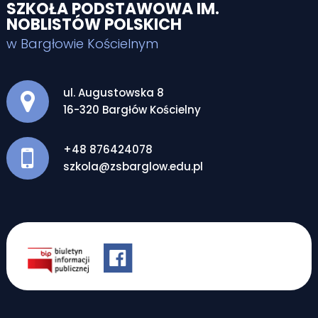
SZKOŁA PODSTAWOWA IM.
NOBLISTÓW POLSKICH
w Bargłowie Kościelnym
Adres pocztowy:
ul. Augustowska 8
16-320 Bargłów Kościelny
+48 876424078
szkola@zsbarglow.edu.pl