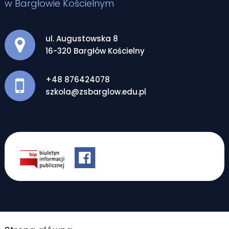
w Bargłowie Kościelnym
Adres pocztowy:
ul. Augustowska 8
16-320 Bargłów Kościelny
+48 876424078
szkola@zsbarglow.edu.pl