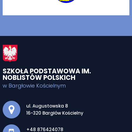
SZKOŁA PODSTAWOWA IM.
NOBLISTÓW POLSKICH
w Bargłowie Kościelnym
Adres pocztowy:
ul. Augustowska 8
16-320 Bargłów Kościelny
+48 876424078