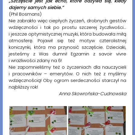
„Szczęście jest jak echo, które odzywa się, kiedy
dajemy samych siebie.”
(Phil Bosmans)
Nie zabrakło więc ciepłych życzeń, drobnych gestów
wdzięczności i tak po prostu szczerej życzliwości...
i jeszcze optymistycznej muzyki, która budowała miłą
atmosferę. Pojawił się też motyw czterolistnej
koniczynki, która ma przynosić szczęście. Dzieciaki,
jesteśmy z Was dumni! Egzamin z savoir vivre
i wrażliwości zdany na 6!
Nie zapomnieliśmy też o życzeniach dla nauczycieli
i pracowników – emerytów. O nich też z myślimy
wdzięcznością! Oby ogrom serdeczności starczył na
najbliższy rok!
Anna Skowrońska-Cudnowska